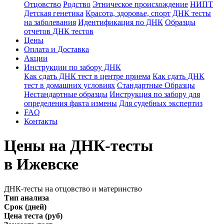
Отцовство
Родство
Этническое происхождение
НИПТ
Детская генетика
Красота, здоровье, спорт
ДНК тесты
на заболевания
Идентификация по ДНК
Образцы
отчетов ДНК тестов
Цены
Оплата и Доставка
Акции
Инструкции по забору ДНК
Как сдать ДНК тест в центре приема
Как сдать ДНК
тест в домашних условиях
Стандартные Образцы
Нестандартные образцы
Инструкция по забору для
определения факта измены
Для судебных экспертиз
FAQ
Контакты
Цены на ДНК-тесты
в Ижевске
ДНК-тесты на отцовство и материнство
Тип анализа
Срок (дней)
Цена теста (руб)