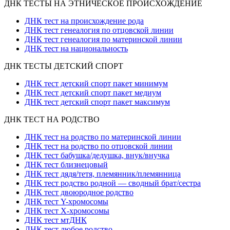
ДНК ТЕСТЫ НА ЭТНИЧЕСКОЕ ПРОИСХОЖДЕНИЕ
ДНК тест на происхождение рода
ДНК тест генеалогия по отцовской линии
ДНК тест генеалогия по материнской линии
ДНК тест на национальность
ДНК ТЕСТЫ ДЕТСКИЙ СПОРТ
ДНК тест детский спорт пакет минимум
ДНК тест детский спорт пакет медиум
ДНК тест детский спорт пакет максимум
ДНК ТЕСТ НА РОДСТВО
ДНК тест на родство по материнской линии
ДНК тест на родство по отцовской линии
ДНК тест бабушка/дедушка, внук/внучка
ДНК тест близнецовый
ДНК тест дядя/тетя, племянник/племянница
ДНК тест родство родной — сводный брат/сестра
ДНК тест двоюродное родство
ДНК тест Y-хромосомы
ДНК тест X-хромосомы
ДНК тест мтДНК
ДНК тест любое родство