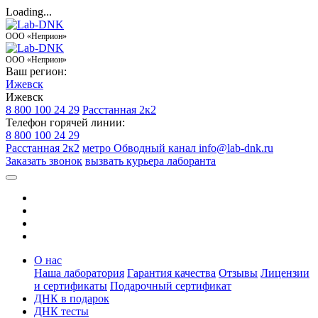
Loading...
ООО «Неприон»
ООО «Неприон»
Ваш регион:
Ижевск
Ижевск
8 800 100 24 29
Расстанная 2к2
Телефон горячей линии:
8 800 100 24 29
Расстанная 2к2
метро Обводный канал
info@lab-dnk.ru
Заказать звонок
вызвать курьера лаборанта
О нас
Наша лаборатория
Гарантия качества
Отзывы
Лицензии
и сертификаты
Подарочный сертификат
ДНК в подарок
ДНК тесты