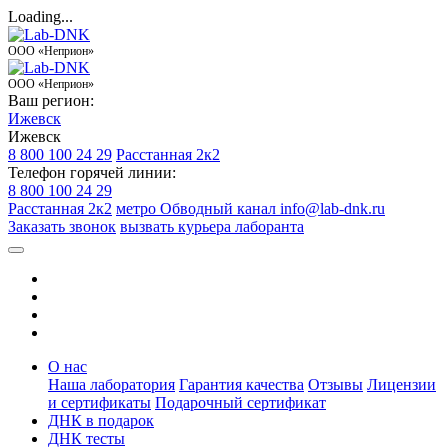
Loading...
ООО «Неприон»
ООО «Неприон»
Ваш регион:
Ижевск
Ижевск
8 800 100 24 29
Расстанная 2к2
Телефон горячей линии:
8 800 100 24 29
Расстанная 2к2
метро Обводный канал
info@lab-dnk.ru
Заказать звонок
вызвать курьера лаборанта
О нас
Наша лаборатория
Гарантия качества
Отзывы
Лицензии
и сертификаты
Подарочный сертификат
ДНК в подарок
ДНК тесты