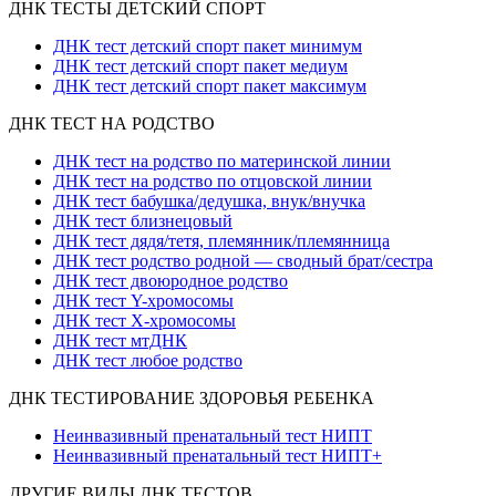
ДНК ТЕСТЫ ДЕТСКИЙ СПОРТ
ДНК тест детский спорт пакет минимум
ДНК тест детский спорт пакет медиум
ДНК тест детский спорт пакет максимум
ДНК ТЕСТ НА РОДСТВО
ДНК тест на родство по материнской линии
ДНК тест на родство по отцовской линии
ДНК тест бабушка/дедушка, внук/внучка
ДНК тест близнецовый
ДНК тест дядя/тетя, племянник/племянница
ДНК тест родство родной — сводный брат/сестра
ДНК тест двоюродное родство
ДНК тест Y-хромосомы
ДНК тест X-хромосомы
ДНК тест мтДНК
ДНК тест любое родство
ДНК ТЕСТИРОВАНИЕ ЗДОРОВЬЯ РЕБЕНКА
Неинвазивный пренатальный тест НИПТ
Неинвазивный пренатальный тест НИПТ+
ДРУГИЕ ВИДЫ ДНК ТЕСТОВ