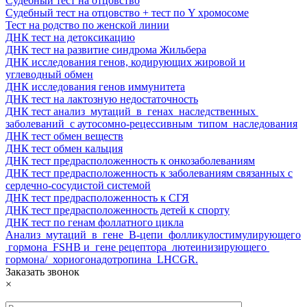
Судебный тест на отцовство
Судебный тест на отцовство + тест по Y хромосоме
Тест на родство по женской линии
ДНК тест на детоксикацию
ДНК тест на развитие синдрома Жильбера
ДНК ​исследования​ ​генов,​ кодирующих​ жировой и​
углеводный​ обмен
ДНК ​исследования​ ​генов иммунитета
ДНК ​тест на лактозную недостаточность
ДНК ​тест анализ​ ​ мутаций​ ​ в​ ​ генах​ ​ наследственных​ ​
заболеваний​ ​ с аутосомно-рецессивным​ ​ типом​ ​ наследования
ДНК ​тест обмен веществ
ДНК ​тест обмен кальция
ДНК ​тест предрасположенность к онкозаболеваниям
ДНК ​тест предрасположенность к заболеваниям связанных с
сердечно-сосудистой системой
ДНК ​тест предрасположенность к СГЯ
ДНК ​тест предрасположенность детей к спорту
ДНК ​тест по генам фоллатного цикла
Анализ​ ​ мутаций​ ​ в​ ​ гене​ ​ Β-цепи​ ​ фолликулостимулирующего​
​ гормона​ ​ FSHB​ ​и​ ​ гене рецептора​ ​ лютеинизирующего​ ​
гормона/​ ​ хориогонадотропина​ ​ LHCGR.
Заказать звонок
×