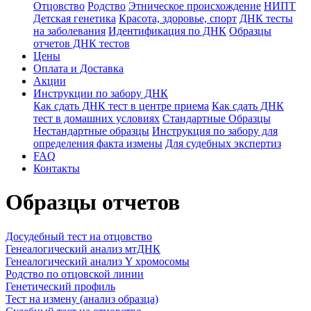
Отцовство
Родство
Этническое происхождение
НИПТ
Детская генетика
Красота, здоровье, спорт
ДНК тесты
на заболевания
Идентификация по ДНК
Образцы
отчетов ДНК тестов
Цены
Оплата и Доставка
Акции
Инструкции по забору ДНК
Как сдать ДНК тест в центре приема
Как сдать ДНК
тест в домашних условиях
Стандартные Образцы
Нестандартные образцы
Инструкция по забору для
определения факта измены
Для судебных экспертиз
FAQ
Контакты
Образцы отчетов
Досудебный тест на отцовство
Генеалогический анализ мтДНК
Генеалогический анализ Y хромосомы
Родство по отцовской линии
Генетический профиль
Тест на измену (анализ образца)