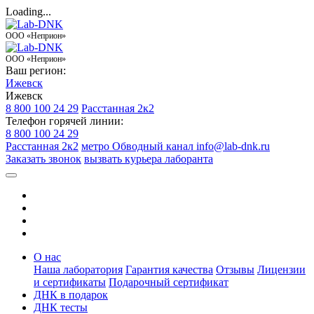
Loading...
ООО «Неприон»
ООО «Неприон»
Ваш регион:
Ижевск
Ижевск
8 800 100 24 29
Расстанная 2к2
Телефон горячей линии:
8 800 100 24 29
Расстанная 2к2
метро Обводный канал
info@lab-dnk.ru
Заказать звонок
вызвать курьера лаборанта
О нас
Наша лаборатория
Гарантия качества
Отзывы
Лицензии
и сертификаты
Подарочный сертификат
ДНК в подарок
ДНК тесты