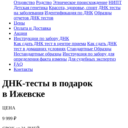
Отцовство
Родство
Этническое происхождение
НИПТ
Детская генетика
Красота, здоровье, спорт
ДНК тесты
на заболевания
Идентификация по ДНК
Образцы
отчетов ДНК тестов
Цены
Оплата и Доставка
Акции
Инструкции по забору ДНК
Как сдать ДНК тест в центре приема
Как сдать ДНК
тест в домашних условиях
Стандартные Образцы
Нестандартные образцы
Инструкция по забору для
определения факта измены
Для судебных экспертиз
FAQ
Контакты
ДНК-тесты в подарок
в Ижевске
ЦЕНА
9 999
₽