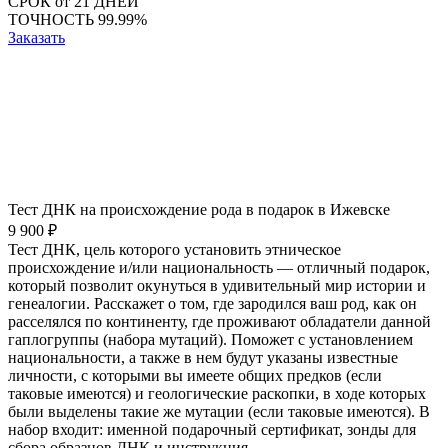
СРОК
от 21 ДНЕЙ
ТОЧНОСТЬ
99.99%
Заказать
Тест ДНК на происхождение рода в подарок в Ижевске
9 900 ₽
Тест ДНК, цель которого установить этническое
происхождение и/или национальность — отличный подарок,
который позволит окунуться в удивительный мир истории и
генеалогии. Расскажет о том, где зародился ваш род, как он
расселялся по континенту, где проживают обладатели данной
гаплогруппы (набора мутаций). Поможет с установлением
национальности, а также в нем будут указаны известные
личности, с которыми вы имеете общих предков (если
таковые имеются) и геологические раскопки, в ходе которых
были выделены такие же мутации (если таковые имеются). В
набор входит: именной подарочный сертификат, зонды для
сбора образцов ДНК и инструкция.