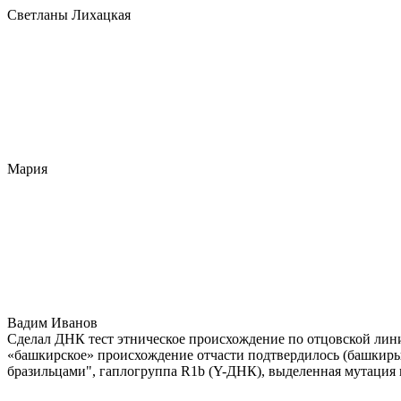
Светланы Лихацкая
Мария
Вадим Иванов
Сделал ДНК тест этническое происхождение по отцовской лини
«башкирское» происхождение отчасти подтвердилось (башкиры 
бразильцами", гаплогруппа R1b (Y-ДНК), выделенная мутация 