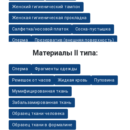
Женский гигиенический тампон
Женская гигиеническая прокладка
Салфетка/носовой платок
Соска-пустышка
Сперма
Презерватив (внешняя поверхность)
Материалы II типа:
Электробритва
Одноразовая/многоразовая бритва
Сперма
Фрагменты одежды
Питьевая трубочка, одноразовые столовые
приборы, одноразовые стаканчики
Ремешок от часов
Жидкая кровь
Пуповина
Кровь на марле
Жидкая кровь
Мумифицированная ткань
Забальзамированная ткань
Образец ткани человека
Образец ткани в формалине