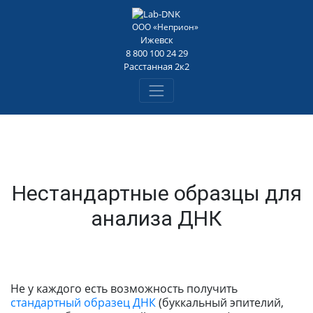
резинка
Loading...
ООО «Неприон»
Ижевск
8 800 100 24 29
Расстанная 2к2
Нестандартные образцы для
анализа ДНК
Не у каждого есть возможность получить
стандартный образец ДНК
(буккальный эпителий,