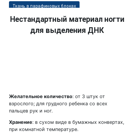
Ткань в парафиновых блоках
Нестандартный материал ногти
Гистологические стекла
для выделения ДНК
Абортивный материал
Желательное количество
: от 3 штук от
взрослого; для грудного ребенка со всех
пальцев рук и ног.
Хранение
: в сухом виде в бумажных конвертах,
при комнатной температуре.