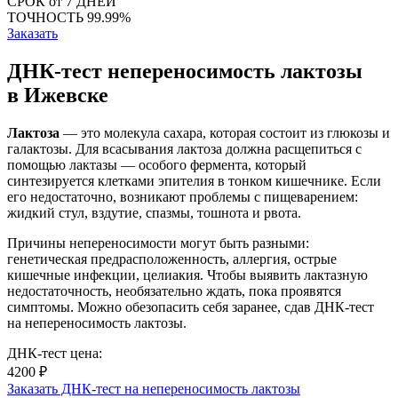
СРОК
от 7 ДНЕЙ
ТОЧНОСТЬ
99.99%
Заказать
ДНК-тест непереносимость лактозы
в Ижевске
Лактоза
— это молекула сахара, которая состоит из глюкозы и
галактозы. Для всасывания лактоза должна расщепиться с
помощью лактазы — особого фермента, который
синтезируется клетками эпителия в тонком кишечнике. Если
его недостаточно, возникают проблемы с пищеварением:
жидкий стул, вздутие, спазмы, тошнота и рвота.
Причины непереносимости могут быть разными:
генетическая предрасположенность, аллергия, острые
кишечные инфекции, целиакия. Чтобы выявить лактазную
недостаточность, необязательно ждать, пока проявятся
симптомы. Можно обезопасить себя заранее, сдав ДНК-тест
на непереносимость лактозы.
ДНК-тест цена:
4200 ₽
Заказать ДНК-тест на непереносимость лактозы