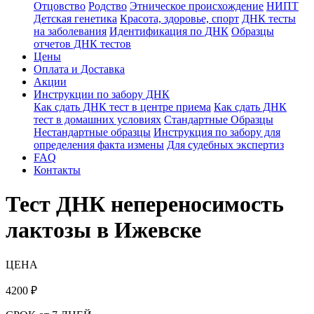
Отцовство
Родство
Этническое происхождение
НИПТ
Детская генетика
Красота, здоровье, спорт
ДНК тесты
на заболевания
Идентификация по ДНК
Образцы
отчетов ДНК тестов
Цены
Оплата и Доставка
Акции
Инструкции по забору ДНК
Как сдать ДНК тест в центре приема
Как сдать ДНК
тест в домашних условиях
Стандартные Образцы
Нестандартные образцы
Инструкция по забору для
определения факта измены
Для судебных экспертиз
FAQ
Контакты
Тест ДНК непереносимость
лактозы в Ижевске
ЦЕНА
4200
₽