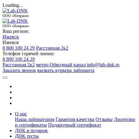
Loading...
ООО «Неприон»
ООО «Неприон»
Ваш регион:
Ижевск
Ижевск
8 800 100 24 29
Расстанная 2к2
Телефон горячей линии:
8 800 100 24 29
Расстанная 2к2
метро Обводный канал
info@lab-dnk.ru
Заказать звонок
вызвать курьера лаборанта
О нас
Наша лаборатория
Гарантия качества
Отзывы
Лицензии
и сертификаты
Подарочный сертификат
ДНК в подарок
ДНК тесты