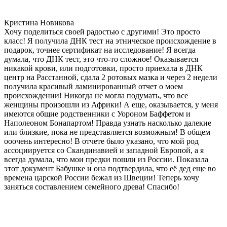
Кристина Новикова
Хочу поделиться своей радостью с другими! Это просто
класс! Я получила ДНК тест на этническое происхождение в
подарок, точнее сертификат на исследование! Я всегда
думала, что ДНК тест, это что-то сложное! Оказывается
никакой крови, или подготовки, просто приехала в ДНК
центр на Расстанной, сдала 2 ротовых мазка и через 2 недели
получила красивый ламинированный отчет о моем
происхождении! Никогда не могла подумать, что все
женщины произошли из Африки! А еще, оказывается, у меня
имеются общие родственники с Уороном Баффетом и
Наполеоном Бонапартом! Правда узнать насколько далекие
или близкие, пока не представляется возможным! В общем
ооочень интересно! В отчете было указано, что мой род
ассоциируется со Скандинавией и западной Европой, а я
всегда думала, что мои предки пошли из России. Показала
этот документ Бабушке и она подтвердила, что её дед еще во
времена царской России бежал из Швеции! Теперь хочу
заняться составлением семейного древа! Спасибо!