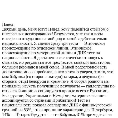
Павел
Добрый день, меня зовут Павел, хочу поделится отзывом о
интересных исследованиях! Разумеется, мне как и всем
интересно откуда пошел мой род и какой я действительно
национальности. Я сделал сразу три теста — Этническое
происхождение по отцовской линии, Этническое
происхождение по материнской линии и ДНК тест на
национальность. Я достаточно скептически отношусь к
отзывам, но результаты все трех тестов вызвали достаточно
большой резонанс в моей семье. В моей родословной есть
достаточно много пробелов, в чем я точно уверен, это то, что
моя бабушка (со стороны матери) татарка, а дедушка (со
стороны отца) белорусы и крымчане. Я собрал родню и мы
принялись изучать полученные результаты — гаплогруппа по
отцовской линии ассоциируется прежде всего с Русскими,
Белорусами, Украинцами и Немцами, материнская линия
ассоциируется со странами Прибалтики! Тест на
национальность показал совпадение ДНК с финно-угорской
группой на 53%, что в принципе характерно для Петербурга,
14% — Татары/Удмурты — это Бабушка, 31% приходится на