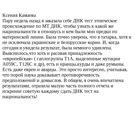
Ксения Камаева
Пару недель назад я заказала себе ДНК тест этническое
происхождение по МТ ДНК, чтобы узнать к какой же
национальности я отношусь и кем были мои предки по
материнской линии. Была точно уверена, что я татарка, хотя и
не исключала украинские и белорусские корни. И, когда
сегодня я увидела результат, была немного удивлена.
Выяснилось,что хоть и расовая принадлежность
«европейская» ( гаплогруппа T1A, выделенные мутации
A059C, T126C и др), есть и иранцы,курды и даже румыны.
Есть даже евреи и аварцы. Это просто интересно, учитывая,
что порой наука доказывает противоречивость
предположений и домыслов. В общем, я очень впечатлена
результатами, отразила малую часть полного отчета и
искренне советую каждому сдать ДНК тест на
национальность!