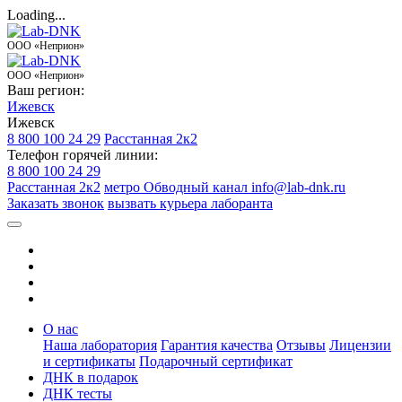
Loading...
ООО «Неприон»
ООО «Неприон»
Ваш регион:
Ижевск
Ижевск
8 800 100 24 29
Расстанная 2к2
Телефон горячей линии:
8 800 100 24 29
Расстанная 2к2
метро Обводный канал
info@lab-dnk.ru
Заказать звонок
вызвать курьера лаборанта
О нас
Наша лаборатория
Гарантия качества
Отзывы
Лицензии
и сертификаты
Подарочный сертификат
ДНК в подарок
ДНК тесты