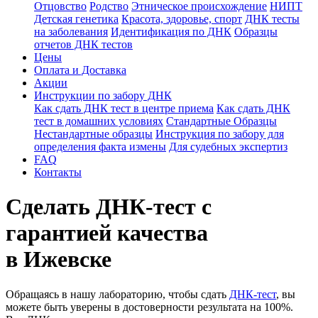
Отцовство
Родство
Этническое происхождение
НИПТ
Детская генетика
Красота, здоровье, спорт
ДНК тесты
на заболевания
Идентификация по ДНК
Образцы
отчетов ДНК тестов
Цены
Оплата и Доставка
Акции
Инструкции по забору ДНК
Как сдать ДНК тест в центре приема
Как сдать ДНК
тест в домашних условиях
Стандартные Образцы
Нестандартные образцы
Инструкция по забору для
определения факта измены
Для судебных экспертиз
FAQ
Контакты
Сделать ДНК-тест с
гарантией качества
в Ижевске
Обращаясь в нашу лабораторию, чтобы сдать
ДНК-тест
, вы
можете быть уверены в достоверности результата на 100%.