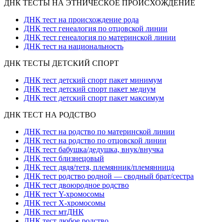
ДНК ТЕСТЫ НА ЭТНИЧЕСКОЕ ПРОИСХОЖДЕНИЕ
ДНК тест на происхождение рода
ДНК тест генеалогия по отцовской линии
ДНК тест генеалогия по материнской линии
ДНК тест на национальность
ДНК ТЕСТЫ ДЕТСКИЙ СПОРТ
ДНК тест детский спорт пакет минимум
ДНК тест детский спорт пакет медиум
ДНК тест детский спорт пакет максимум
ДНК ТЕСТ НА РОДСТВО
ДНК тест на родство по материнской линии
ДНК тест на родство по отцовской линии
ДНК тест бабушка/дедушка, внук/внучка
ДНК тест близнецовый
ДНК тест дядя/тетя, племянник/племянница
ДНК тест родство родной — сводный брат/сестра
ДНК тест двоюродное родство
ДНК тест Y-хромосомы
ДНК тест X-хромосомы
ДНК тест мтДНК
ДНК тест любое родство