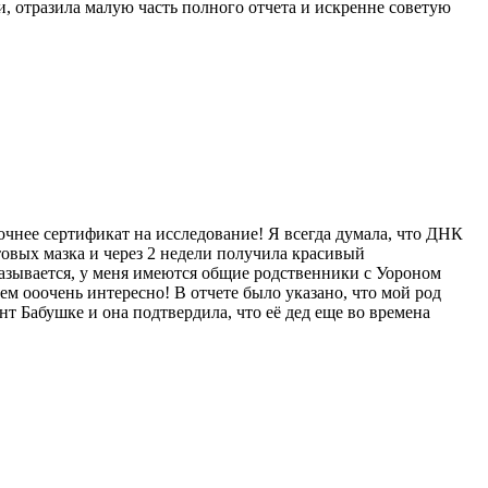
, отразила малую часть полного отчета и искренне советую
очнее сертификат на исследование! Я всегда думала, что ДНК
отовых мазка и через 2 недели получила красивый
азывается, у меня имеются общие родственники с Уороном
м ооочень интересно! В отчете было указано, что мой род
нт Бабушке и она подтвердила, что её дед еще во времена