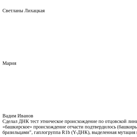
Светланы Лихацкая
Мария
Вадим Иванов
Сделал ДНК тест этническое происхождение по отцовской лини
«башкирское» происхождение отчасти подтвердилось (башкиры 
бразильцами", гаплогруппа R1b (Y-ДНК), выделенная мутация 