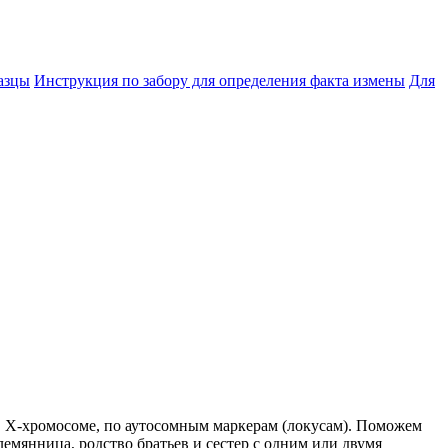
азцы
Инструкция по забору для определения факта измены
Для
X-хромосоме, по аутосомным маркерам (локусам). Поможем
лемянница, родство братьев и сестер с одним или двумя