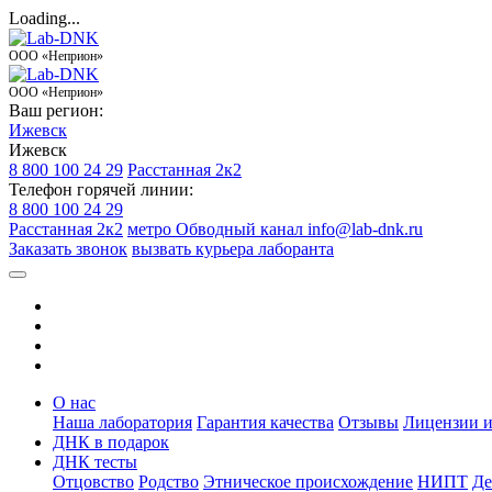
Loading...
ООО «Неприон»
ООО «Неприон»
Ваш регион:
Ижевск
Ижевск
8 800 100 24 29
Расстанная 2к2
Телефон горячей линии:
8 800 100 24 29
Расстанная 2к2
метро Обводный канал
info@lab-dnk.ru
Заказать звонок
вызвать курьера лаборанта
О нас
Наша лаборатория
Гарантия качества
Отзывы
Лицензии и
ДНК в подарок
ДНК тесты
Отцовство
Родство
Этническое происхождение
НИПТ
Де