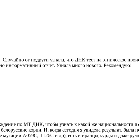
 Случайно от подруги узнала, что ДНК тест на этническое прои
очно информативный отчет. Узнала много нового. Рекомендую!
схождение по МТ ДНК, чтобы узнать к какой же национальности 
и белорусские корни. И, когда сегодня я увидела результат, была
 мутации A059C, T126C и др), есть и иранцы,курды и даже румы