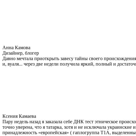
Анна Камова
Дизайнер, блогер
Давно мечтала приоткрыть завесу тайны своего происхождения.
и, вуаля... через две недели получила яркий, полный и достат
Ксения Камаева
Пару недель назад я заказала себе ДНК тест этническое прои
точно уверена, что я татарка, хотя и не исключала украинские 
принадлежность «европейская» ( гаплогруппа T1A, выделенные