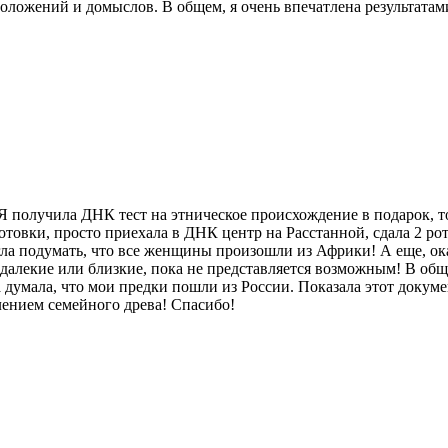
оложений и домыслов. В общем, я очень впечатлена результатами
 Я получила ДНК тест на этническое происхождение в подарок, т
готовки, просто приехала в ДНК центр на Расстанной, сдала 2 р
ла подумать, что все женщины произошли из Африки! А еще, ок
алекие или близкие, пока не представляется возможным! В обще
 думала, что мои предки пошли из России. Показала этот докуме
лением семейного древа! Спасибо!