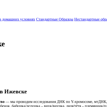
 в домашних условиях
Стандартные Образцы
Нестандартные обр
ке
 в Ижевске
тво
— мы проводим исследования ДНК по Y-хромосоме, мтДНК, 
бенок, бабушка/дедушка – внук/внучка, дядя/тётя – племянник/п