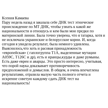
Ксения Камаева
Пару недель назад я заказала себе ДНК тест этническое
происхождение по МТ ДНК, чтобы узнать к какой же
национальности я отношусь и кем были мои предки по
материнской линии. Была точно уверена, что я татарка, хотя и
не исключала украинские и белорусские корни. И, когда
сегодня я увидела результат, была немного удивлена.
Выяснилось,что хоть и расовая принадлежность
«европейская» ( гаплогруппа T1A, выделенные мутации
A059C, T126C и др), есть и иранцы,курды и даже румыны.
Есть даже евреи и аварцы. Это просто интересно, учитывая,
что порой наука доказывает противоречивость
предположений и домыслов. В общем, я очень впечатлена
результатами, отразила малую часть полного отчета и
искренне советую каждому сдать ДНК тест на
национальность!