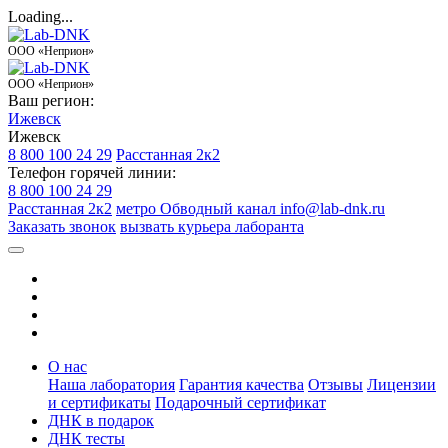
Loading...
ООО «Неприон»
ООО «Неприон»
Ваш регион:
Ижевск
Ижевск
8 800 100 24 29
Расстанная 2к2
Телефон горячей линии:
8 800 100 24 29
Расстанная 2к2
метро Обводный канал
info@lab-dnk.ru
Заказать звонок
вызвать курьера лаборанта
О нас
Наша лаборатория
Гарантия качества
Отзывы
Лицензии
и сертификаты
Подарочный сертификат
ДНК в подарок
ДНК тесты