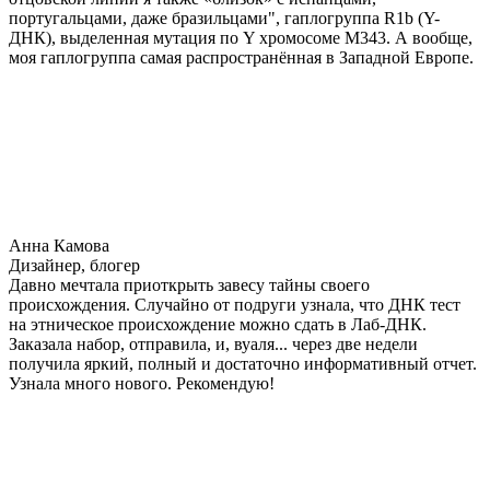
португальцами, даже бразильцами", гаплогруппа R1b (Y-
ДНК), выделенная мутация по Y хромосоме М343. А вообще,
моя гаплогруппа самая распространённая в Западной Европе.
Анна Камова
Дизайнер, блогер
Давно мечтала приоткрыть завесу тайны своего
происхождения. Случайно от подруги узнала, что ДНК тест
на этническое происхождение можно сдать в Лаб-ДНК.
Заказала набор, отправила, и, вуаля... через две недели
получила яркий, полный и достаточно информативный отчет.
Узнала много нового. Рекомендую!