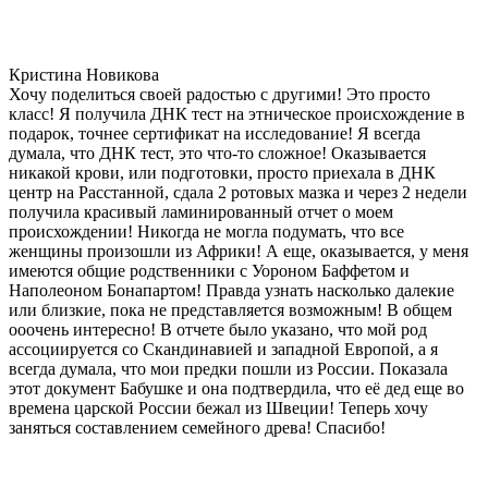
Кристина Новикова
Хочу поделиться своей радостью с другими! Это просто
класс! Я получила ДНК тест на этническое происхождение в
подарок, точнее сертификат на исследование! Я всегда
думала, что ДНК тест, это что-то сложное! Оказывается
никакой крови, или подготовки, просто приехала в ДНК
центр на Расстанной, сдала 2 ротовых мазка и через 2 недели
получила красивый ламинированный отчет о моем
происхождении! Никогда не могла подумать, что все
женщины произошли из Африки! А еще, оказывается, у меня
имеются общие родственники с Уороном Баффетом и
Наполеоном Бонапартом! Правда узнать насколько далекие
или близкие, пока не представляется возможным! В общем
ооочень интересно! В отчете было указано, что мой род
ассоциируется со Скандинавией и западной Европой, а я
всегда думала, что мои предки пошли из России. Показала
этот документ Бабушке и она подтвердила, что её дед еще во
времена царской России бежал из Швеции! Теперь хочу
заняться составлением семейного древа! Спасибо!