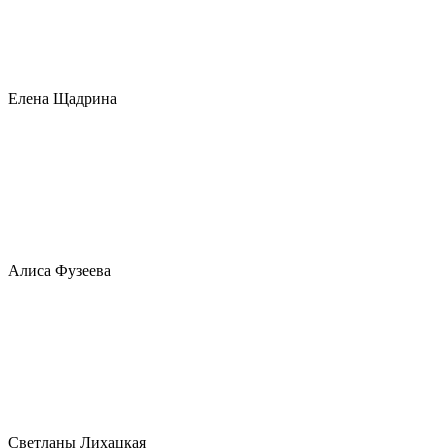
Елена Щадрина
Алиса Фузеева
Светланы Лихацкая