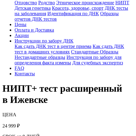
Отцовство
Родство
Этническое происхождение
НИПТ
Детская генетика
Красота, здоровье, спорт
ДНК тесты
на заболевания
Идентификация по ДНК
Образцы
отчетов ДНК тестов
Цены
Оплата и Доставка
Акции
Инструкции по забору ДНК
Как сдать ДНК тест в центре приема
Как сдать ДНК
тест в домашних условиях
Стандартные Образцы
Нестандартные образцы
Инструкция по забору для
определения факта измены
Для судебных экспертиз
FAQ
Контакты
НИПТ+ тест расширенный
в Ижевске
ЦЕНА
24 999
₽