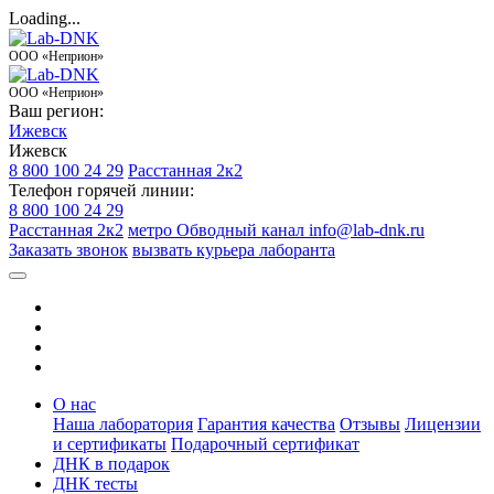
Loading...
ООО «Неприон»
ООО «Неприон»
Ваш регион:
Ижевск
Ижевск
8 800 100 24 29
Расстанная 2к2
Телефон горячей линии:
8 800 100 24 29
Расстанная 2к2
метро Обводный канал
info@lab-dnk.ru
Заказать звонок
вызвать курьера лаборанта
О нас
Наша лаборатория
Гарантия качества
Отзывы
Лицензии
и сертификаты
Подарочный сертификат
ДНК в подарок
ДНК тесты