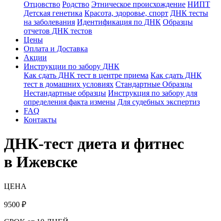
Отцовство
Родство
Этническое происхождение
НИПТ
Детская генетика
Красота, здоровье, спорт
ДНК тесты
на заболевания
Идентификация по ДНК
Образцы
отчетов ДНК тестов
Цены
Оплата и Доставка
Акции
Инструкции по забору ДНК
Как сдать ДНК тест в центре приема
Как сдать ДНК
тест в домашних условиях
Стандартные Образцы
Нестандартные образцы
Инструкция по забору для
определения факта измены
Для судебных экспертиз
FAQ
Контакты
ДНК-тест диета и фитнес
в Ижевске
ЦЕНА
9500
₽