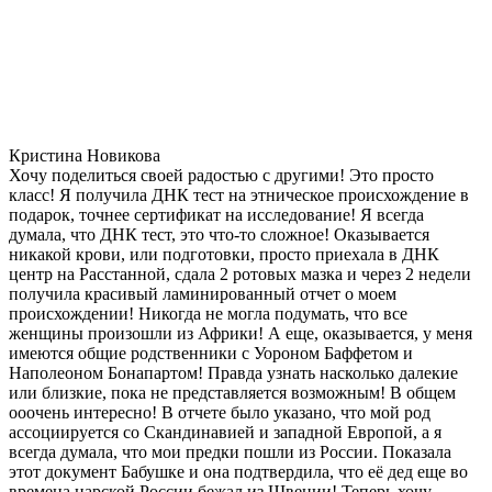
Кристина Новикова
Хочу поделиться своей радостью с другими! Это просто
класс! Я получила ДНК тест на этническое происхождение в
подарок, точнее сертификат на исследование! Я всегда
думала, что ДНК тест, это что-то сложное! Оказывается
никакой крови, или подготовки, просто приехала в ДНК
центр на Расстанной, сдала 2 ротовых мазка и через 2 недели
получила красивый ламинированный отчет о моем
происхождении! Никогда не могла подумать, что все
женщины произошли из Африки! А еще, оказывается, у меня
имеются общие родственники с Уороном Баффетом и
Наполеоном Бонапартом! Правда узнать насколько далекие
или близкие, пока не представляется возможным! В общем
ооочень интересно! В отчете было указано, что мой род
ассоциируется со Скандинавией и западной Европой, а я
всегда думала, что мои предки пошли из России. Показала
этот документ Бабушке и она подтвердила, что её дед еще во
времена царской России бежал из Швеции! Теперь хочу