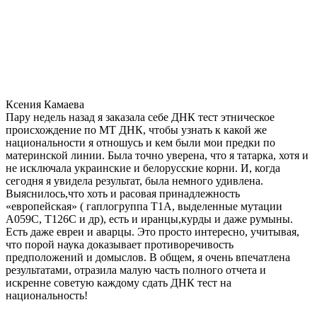
Ксения Камаева
Пару недель назад я заказала себе ДНК тест этническое
происхождение по МТ ДНК, чтобы узнать к какой же
национальности я отношусь и кем были мои предки по
материнской линии. Была точно уверена, что я татарка, хотя и
не исключала украинские и белорусские корни. И, когда
сегодня я увидела результат, была немного удивлена.
Выяснилось,что хоть и расовая принадлежность
«европейская» ( гаплогруппа T1A, выделенные мутации
A059C, T126C и др), есть и иранцы,курды и даже румыны.
Есть даже евреи и аварцы. Это просто интересно, учитывая,
что порой наука доказывает противоречивость
предположений и домыслов. В общем, я очень впечатлена
результатами, отразила малую часть полного отчета и
искренне советую каждому сдать ДНК тест на
национальность!