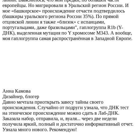
европейцы. Но мигрировали в Уральский регион России. И
мое «башкирское» происхождение отчасти подтвердилось
(башкиры уральского региона России 35%). По прямой
отцовской линии я также «близок» с испанцами,
португальцами, даже бразильцами", гаплогруппа R1b (Y-
ДНК), выделенная мутация по Y хромосоме М343. А вообще,
моя гаплогруппа самая распространённая в Западной Европе.
Анна Камова
Дизайнер, блогер
Давно мечтала приоткрыть завесу тайны своего
происхождения. Случайно от подруги узнала, что ДНК тест
на этническое происхождение можно сдать в Лаб-ДНК.
Заказала набор, отправила, и, вуаля... через две недели
получила яркий, полный и достаточно информативный отчет.
Узнала много нового. Рекомендую!