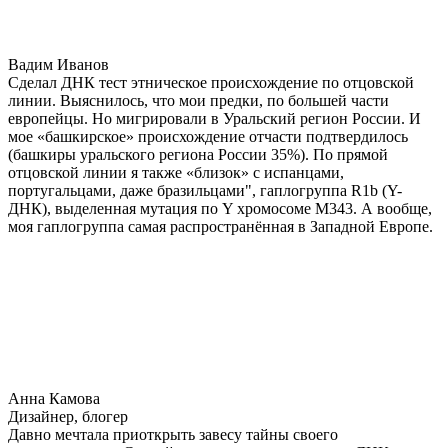
Вадим Иванов
Сделал ДНК тест этническое происхождение по отцовской
линии. Выяснилось, что мои предки, по большей части
европейцы. Но мигрировали в Уральский регион России. И
мое «башкирское» происхождение отчасти подтвердилось
(башкиры уральского региона России 35%). По прямой
отцовской линии я также «близок» с испанцами,
португальцами, даже бразильцами", гаплогруппа R1b (Y-
ДНК), выделенная мутация по Y хромосоме М343. А вообще,
моя гаплогруппа самая распространённая в Западной Европе.
Анна Камова
Дизайнер, блогер
Давно мечтала приоткрыть завесу тайны своего