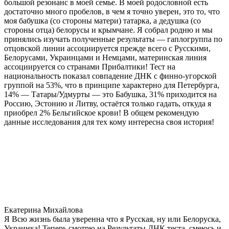
большой резонанс в моей семье. В моей родословной есть
достаточно много пробелов, в чем я точно уверен, это то, что
моя бабушка (со стороны матери) татарка, а дедушка (со
стороны отца) белорусы и крымчане. Я собрал родню и мы
принялись изучать полученные результаты — гаплогруппа по
отцовской линии ассоциируется прежде всего с Русскими,
Белорусами, Украинцами и Немцами, материнская линия
ассоциируется со странами Прибалтики! Тест на
национальность показал совпадение ДНК с финно-угорской
группой на 53%, что в принципе характерно для Петербурга,
14% — Татары/Удмурты — это Бабушка, 31% приходится на
Россию, Эстонию и Литву, остаётся только гадать, откуда я
приобрел 2% Бельгийское крови! В общем рекомендую
данные исследования для тех кому интересна своя история!
Екатерина Михайлова
Я Всю жизнь была уверенна что я Русская, ну или Белоруска,
Украинка! Теперь смотрю на Результаты ДНК теста, смеюсь и