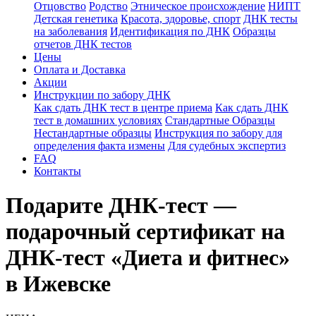
Отцовство
Родство
Этническое происхождение
НИПТ
Детская генетика
Красота, здоровье, спорт
ДНК тесты
на заболевания
Идентификация по ДНК
Образцы
отчетов ДНК тестов
Цены
Оплата и Доставка
Акции
Инструкции по забору ДНК
Как сдать ДНК тест в центре приема
Как сдать ДНК
тест в домашних условиях
Стандартные Образцы
Нестандартные образцы
Инструкция по забору для
определения факта измены
Для судебных экспертиз
FAQ
Контакты
Подарите ДНК-тест —
подарочный сертификат на
ДНК-тест «Диета и фитнес»
в Ижевске