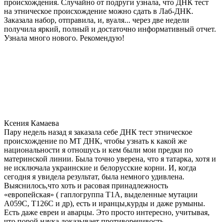
происхождения. Случайно от подруги узнала, что ДНК тест
на этническое происхождение можно сдать в Лаб-ДНК.
Заказала набор, отправила, и, вуаля... через две недели
получила яркий, полный и достаточно информативный отчет.
Узнала много нового. Рекомендую!
Ксения Камаева
Пару недель назад я заказала себе ДНК тест этническое
происхождение по МТ ДНК, чтобы узнать к какой же
национальности я отношусь и кем были мои предки по
материнской линии. Была точно уверена, что я татарка, хотя и
не исключала украинские и белорусские корни. И, когда
сегодня я увидела результат, была немного удивлена.
Выяснилось,что хоть и расовая принадлежность
«европейская» ( гаплогруппа T1A, выделенные мутации
A059C, T126C и др), есть и иранцы,курды и даже румыны.
Есть даже евреи и аварцы. Это просто интересно, учитывая,
что порой наука доказывает противоречивость