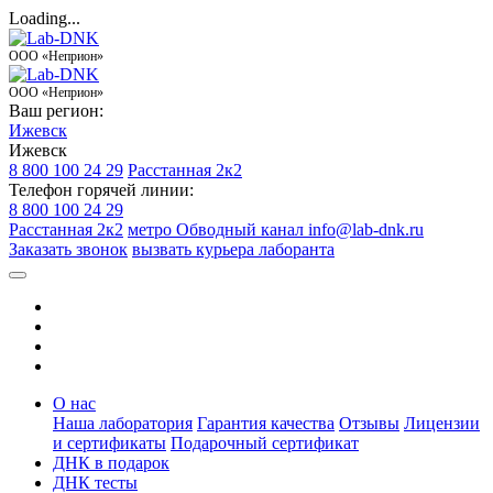
Loading...
ООО «Неприон»
ООО «Неприон»
Ваш регион:
Ижевск
Ижевск
8 800 100 24 29
Расстанная 2к2
Телефон горячей линии:
8 800 100 24 29
Расстанная 2к2
метро Обводный канал
info@lab-dnk.ru
Заказать звонок
вызвать курьера лаборанта
О нас
Наша лаборатория
Гарантия качества
Отзывы
Лицензии
и сертификаты
Подарочный сертификат
ДНК в подарок
ДНК тесты